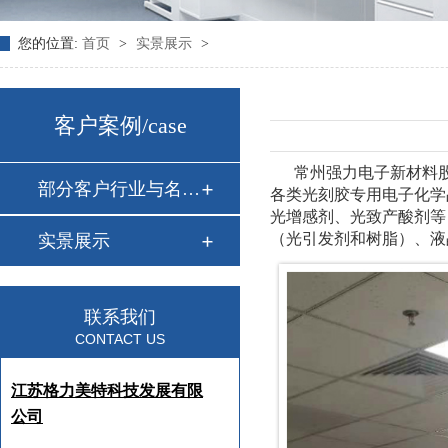
您的位置:
首页
>
实景展示
>
客户案例
/case
常州强力电子新材料
部分客户行业与名单…
各类光刻胶专用电子化学
光增感剂、光致产酸剂等
（光引发剂和树脂）、液
实景展示
联系我们
CONTACT US
江苏格力美特科技发展有限
公司